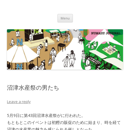
沼津ジャーナル
海・川・山・街・人を楽しむ！
Skip to content
Menu
沼津水産祭の男たち
Leave a reply
5月9日に第43回沼津水産祭がに行われた。
もともとこのイベントは初鰹の販促のために始まり、時を経て
沼津の水産業の魅力を感じられる催しとなった。