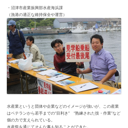
・沼津市産業振興部水産海浜課
（漁港の適正な維持保全や運営）
水産業というと団体や企業などのイメージが強いが、この産業
はベテランから若手までの“目利き” “熟練された技・作業”など
個の力で支えられている。
水産祭を通じてそんな事も知ることができた。