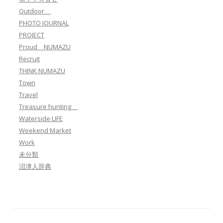
Outdoor
PHOTO JOURNAL
PROJECT
Proud NUMAZU
Recruit
THINK NUMAZU
Town
Travel
Treasure hunting
Waterside LIFE
Weekend Market
Work
未分類
沼津人辞典