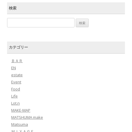
検索
検索:
カテゴリー
ＢＡＲ
EN
estate
Event
Food
Life
Lot.n
MAKE-MAP
MATSHUMA make
Matsuma
ＭＩＹＡＧＥ