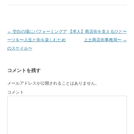
Post navigation
←
空白の場にパフォーミングア
【求人】商店街を支えるひと〜
ーツを〜人生と街を楽しむため
上土商店街事務局〜
→
のスケイル〜
コメントを残す
メールアドレスが公開されることはありません。
コメント