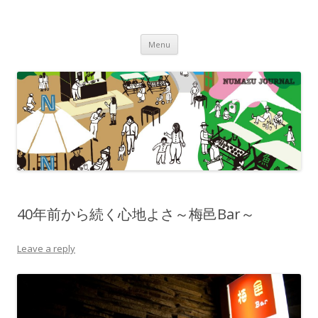
沼津ジャーナル
海・川・山・街・人を楽しむ！
Skip to content
Menu
40年前から続く心地よさ～梅邑Bar～
Leave a reply