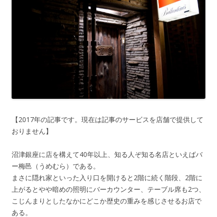
【2017年の記事です。現在は記事のサービスを店舗で提供して
おりません】
沼津銀座に店を構えて40年以上、知る人ぞ知る名店といえばバ
ー梅邑（うめむら）である。
まさに隠れ家といった入り口を開けると2階に続く階段、2階に
上がるとやや暗めの照明にバーカウンター、テーブル席も2つ、
こじんまりとしたなかにどこか歴史の重みを感じさせるお店で
ある。