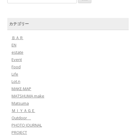
カテゴリー
ＢＡＲ
EN
estate
Event
Food
Life
Lot.n
MAKE-MAP
MATSHUMA make
Matsuma
ＭＩＹＡＧＥ
Outdoor
PHOTO JOURNAL
PROJECT