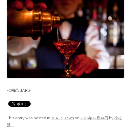
≪梅邑BAR≫
This entry was posted in
ＢＡＲ
,
Town
on
2016年12月14日
by
小松
浩二
.