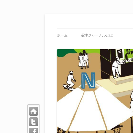
海・川・山・街・人を楽しむ！
沼津ジャーナル
ホーム
沼津ジャーナルとは
トッ
プペ
ージ