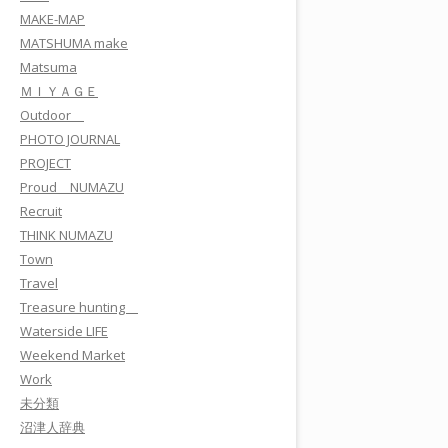
MAKE-MAP
MATSHUMA make
Matsuma
ＭＩＹＡＧＥ
Outdoor
PHOTO JOURNAL
PROJECT
Proud NUMAZU
Recruit
THINK NUMAZU
Town
Travel
Treasure hunting
Waterside LIFE
Weekend Market
Work
未分類
沼津人辞典