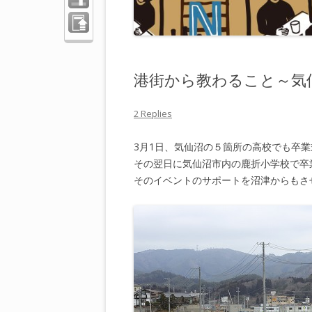
ペー
ジの
先頭
へ
港街から教わること～気
2 Replies
3月1日、気仙沼の５箇所の高校でも卒
その翌日に気仙沼市内の鹿折小学校で卒
そのイベントのサポートを沼津からもさ