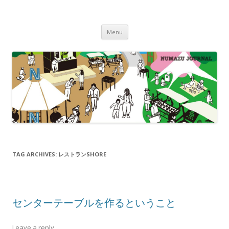
沼津ジャーナル
海・川・山・街・人を楽しむ！
Skip to content
Menu
TAG ARCHIVES:
レストランSHORE
センターテーブルを作るということ
Leave a reply