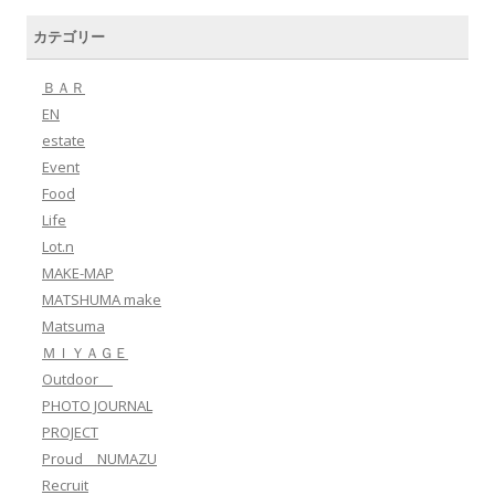
カテゴリー
ＢＡＲ
EN
estate
Event
Food
Life
Lot.n
MAKE-MAP
MATSHUMA make
Matsuma
ＭＩＹＡＧＥ
Outdoor
PHOTO JOURNAL
PROJECT
Proud NUMAZU
Recruit