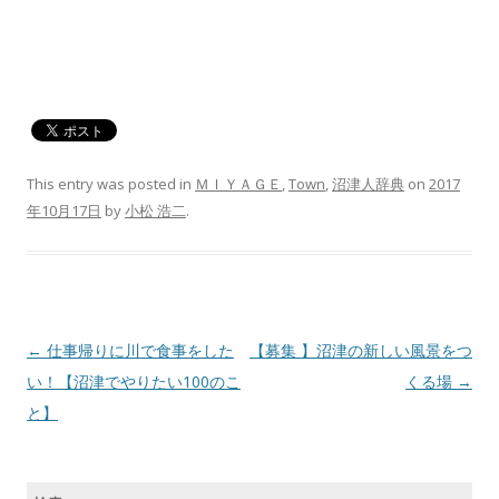
This entry was posted in
ＭＩＹＡＧＥ
,
Town
,
沼津人辞典
on
2017
年10月17日
by
小松 浩二
.
Post navigation
←
仕事帰りに川で食事をした
【募集 】沼津の新しい風景をつ
い！【沼津でやりたい100のこ
くる場
→
と】