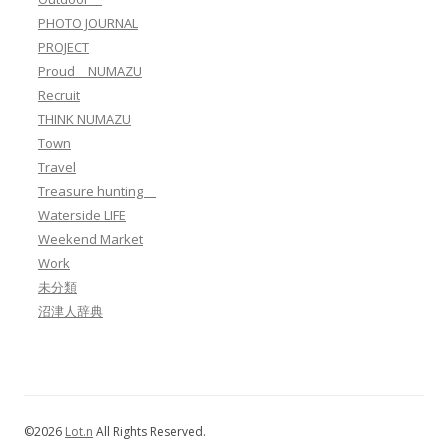
PHOTO JOURNAL
PROJECT
Proud NUMAZU
Recruit
THINK NUMAZU
Town
Travel
Treasure hunting
Waterside LIFE
Weekend Market
Work
未分類
沼津人辞典
©2026
Lot.n
All Rights Reserved.