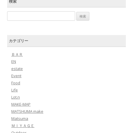
検索
検索:
カテゴリー
ＢＡＲ
EN
estate
Event
Food
Life
Lot.n
MAKE-MAP
MATSHUMA make
Matsuma
ＭＩＹＡＧＥ
Outdoor