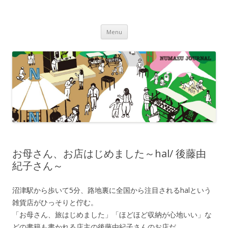
沼津ジャーナル
海・川・山・街・人を楽しむ！
Skip to content
Menu
お母さん、お店はじめました～hal/ 後藤由
紀子さん～
沼津駅から歩いて5分、路地裏に全国から注目されるhalという
雑貨店がひっそりと佇む。
「お母さん、旅はじめました」「ほどほど収納が心地いい」な
どの書籍も書かれる店主の後藤由紀子さんのお店だ。