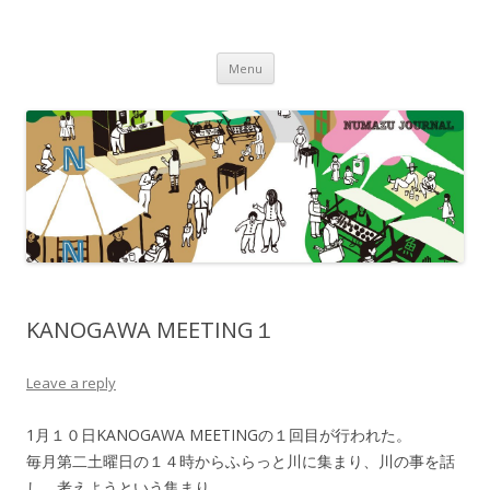
沼津ジャーナル
海・川・山・街・人を楽しむ！
Skip to content
Menu
KANOGAWA MEETING１
Leave a reply
1月１０日KANOGAWA MEETINGの１回目が行われた。
毎月第二土曜日の１４時からふらっと川に集まり、川の事を話
し、考えようという集まり。