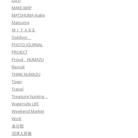
Lot.n
MAKE-MAP
MATSHUMA make
Matsuma
ＭＩＹＡＧＥ
Outdoor
PHOTO JOURNAL
PROJECT
Proud NUMAZU
Recruit
THINK NUMAZU
Town
Travel
Treasure hunting
Waterside LIFE
Weekend Market
Work
未分類
沼津人辞典