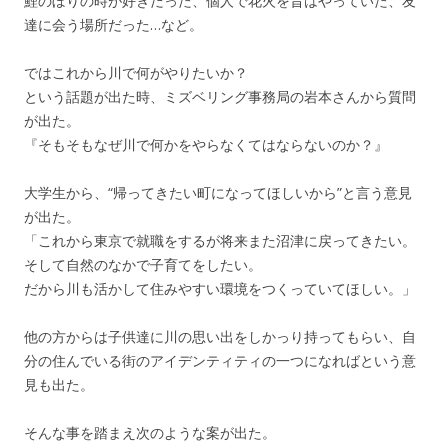
鯉のぼりの時が好きだった、個人で花火を昔はやっていた、友
達に会う場所だった…など。
ではこれから川で何がやりたいか？
という話題が出た時、ミズベリング事務局の岩本さんから質問
が出た。
『そもそもなぜ川で何かをやらなくてはならないのか？』
大学生から、“帰ってきたい町になってほしいから”と言う意見
が出た。
「これから東京で就職をするが将来また沼津に戻ってきたい。
そして自然のなかで子育てをしたい。
だから川も活かして住みやすい環境をつくっていてほしい。」
他の方からは子供達に川の思い出をしかっり持ってもらい、自
分の住んでいる街のアイデンティティの一つになればという意
見も出た。
そんな事を踏まえ次のような案が出た。