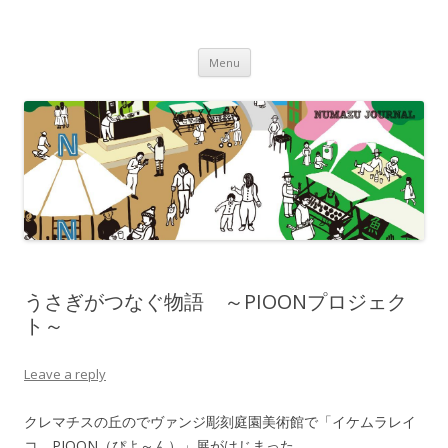
沼津ジャーナル
海・川・山・街・人を楽しむ！
Skip to content
Menu
うさぎがつなぐ物語 ～PIOONプロジェク
ト～
Leave a reply
クレマチスの丘のでヴァンジ彫刻庭園美術館で「イケムラレイ
コ PIOON（ぴよ～ん）」展がはじまった。