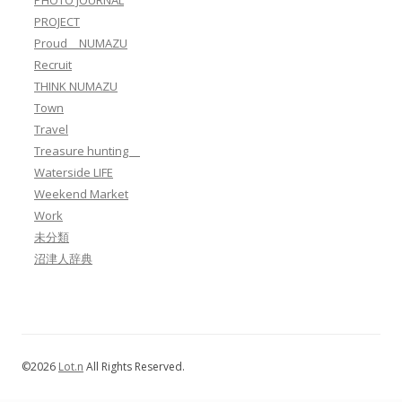
PROJECT
Proud NUMAZU
Recruit
THINK NUMAZU
Town
Travel
Treasure hunting
Waterside LIFE
Weekend Market
Work
未分類
沼津人辞典
©2026
Lot.n
All Rights Reserved.