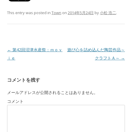
This entry was posted in
Town
on
2014年5月24日
by
小松 浩二
.
Post navigation
←
第42回沼津水産祭：ｍｏｖ
遊び心を詰め込んだ陶芸作品～
ｉｅ
クラフトＡ～
→
コメントを残す
メールアドレスが公開されることはありません。
コメント