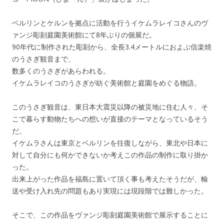
ベルリンとケルンを拠点に活動を行うイケムラレイコさんのヴ
ァンジ彫刻庭園美術館にて8年ぶりの個展だ。
90年代に制作された彫刻から、全長3.4メートルにおよぶ信楽焼
のうさぎ観音まで、
数多くのうさぎがあらわれる。
イケムラレイコのうさぎが紡ぐ美術館と庭園をめぐる物語。
このうさぎ観音は、東日本大震災以降の被災地に住む人々、そ
こで暮らす動物たちへの想いが直接のテーマとなっているそう
だ。
イケムラさんは東京とベルリンを往復しながら、東北や日本に
対して自分にも何かできないか考えこの作品の制作に取り掛か
った。
出来上がった作品を福島に置いて頂く事も考えたそうだが、輸
送や受け入れ先の問題もあり実現には現段階では難しかった。
そこで、この作品をヴァンジ彫刻庭園美術館で展示することに