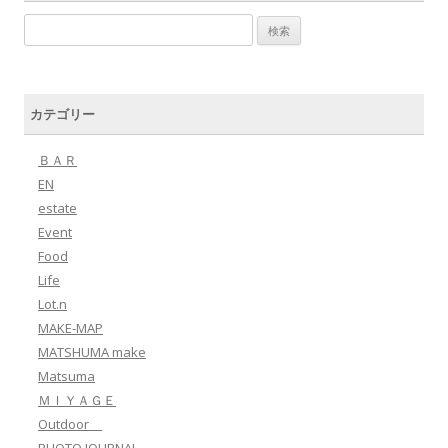
検索:
カテゴリー
ＢＡＲ
EN
estate
Event
Food
Life
Lot.n
MAKE-MAP
MATSHUMA make
Matsuma
ＭＩＹＡＧＥ
Outdoor
PHOTO JOURNAL