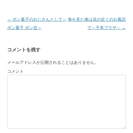
Post navigation
←
ポン菓子のおじさんとして～
海を見た後は浜の近くのお風呂
ポン菓子 ポン吉～
で～千本プラザ～
→
コメントを残す
メールアドレスが公開されることはありません。
コメント