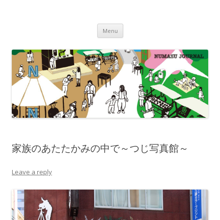
沼津ジャーナル
海・川・山・街・人を楽しむ！
Skip to content
Menu
家族のあたたかみの中で～つじ写真館～
Leave a reply