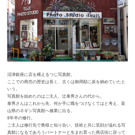
沼津銀座に店を構えるつじ写真館。
ここでの商売の歴史は長く、古くは御用邸に炭を納めていたと
いう。
写真館を始めたのはご主人、辻泰男さんの代から。
泰男さんはこれから先、何か手に職をつけなくてはと考え、富
山県のネギシ写真館へ修業に出る。
8年半の修行。
ご主人は修行先で奥様と知り合い、技術と共に笑顔が溢れる写
真館になるであろうパートナーと生まれ育った商店街に戻って