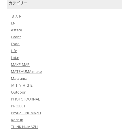
カテゴリー
ＢＡＲ
EN
estate
Event
Food
Life
Lot.n
MAKE-MAP
MATSHUMA make
Matsuma
ＭＩＹＡＧＥ
Outdoor
PHOTO JOURNAL
PROJECT
Proud NUMAZU
Recruit
THINK NUMAZU