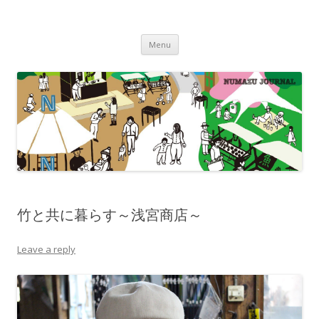
沼津ジャーナル
海・川・山・街・人を楽しむ！
Skip to content
Menu
竹と共に暮らす～浅宮商店～
Leave a reply