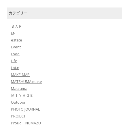
カテゴリー
ＢＡＲ
EN
estate
Event
Food
Life
Lot.n
MAKE-MAP
MATSHUMA make
Matsuma
ＭＩＹＡＧＥ
Outdoor
PHOTO JOURNAL
PROJECT
Proud NUMAZU