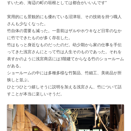
すいため、海辺の町の垣根としては都合がいいんです”
実用的にも景観的にも優れている沼津垣、その技術を持つ職人
さんも少なくなった。
竹自体の需要も減った。一昔前はザルやホウキなど日常のなか
に竹でできたものが多く存在した。
竹はもっと身近なものだったのだ。幼少期から家の仕事を手伝
ってきた浅宮さんにとって竹は人生そのものであった。それを
表すかのように浅宮商店には3階建てからなる竹のショールーム
がある。
ショールームの中には多種多様な竹製品、竹細工、美術品が所
狭しと並ぶ。
ひとつひとつ嬉しそうに説明を加える浅宮さん、竹について話
すことが本当に楽しいそうだ。