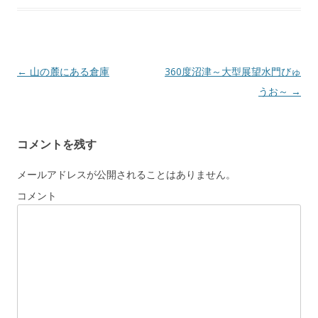
Post navigation
←
山の麓にある倉庫
360度沼津～大型展望水門びゅ
うお～
→
コメントを残す
メールアドレスが公開されることはありません。
コメント