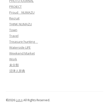
PHOTO JOURNAL
PROJECT
Proud NUMAZU
Recruit
THINK NUMAZU
Town
Travel
Treasure hunting
Waterside LIFE
Weekend Market
Work
未分類
沼津人辞典
©2026
Lot.n
All Rights Reserved.