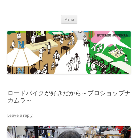
沼津ジャーナル
海・川・山・街・人を楽しむ！
Skip to content
Menu
ロードバイクが好きだから～プロショップナ
カムラ～
Leave a reply