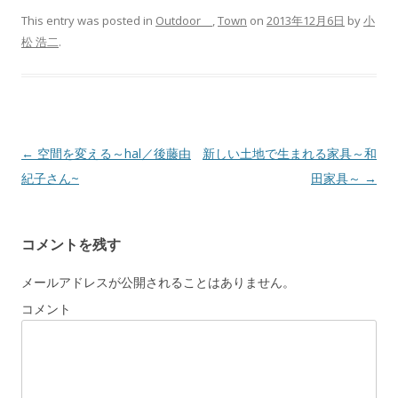
This entry was posted in
Outdoor
,
Town
on
2013年12月6日
by
小
松 浩二
.
Post navigation
←
空間を変える～hal／後藤由
新しい土地で生まれる家具～和
紀子さん~
田家具～
→
コメントを残す
メールアドレスが公開されることはありません。
コメント