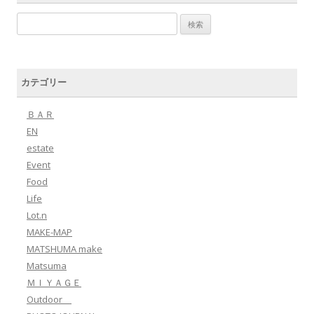
検索:
カテゴリー
ＢＡＲ
EN
estate
Event
Food
Life
Lot.n
MAKE-MAP
MATSHUMA make
Matsuma
ＭＩＹＡＧＥ
Outdoor