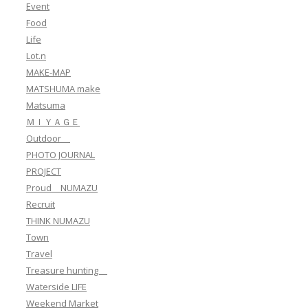
Event
Food
Life
Lot.n
MAKE-MAP
MATSHUMA make
Matsuma
ＭＩＹＡＧＥ
Outdoor
PHOTO JOURNAL
PROJECT
Proud NUMAZU
Recruit
THINK NUMAZU
Town
Travel
Treasure hunting
Waterside LIFE
Weekend Market