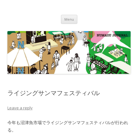
沼津ジャーナル
海・川・山・街・人を楽しむ！
Skip to content
Menu
ライジングサンマフェスティバル
Leave a reply
今年も沼津魚市場でライジングサンマフェスティバルが行われ
る。