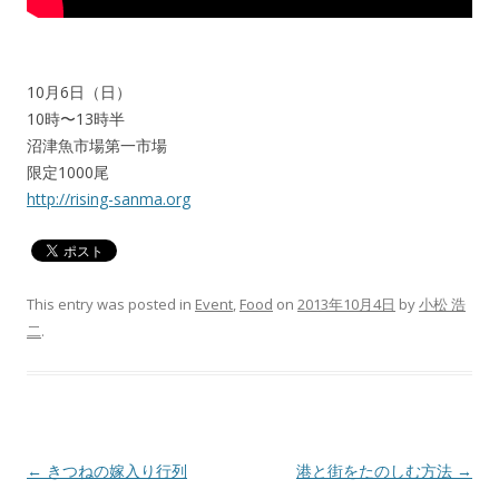
10月6日（日）
10時〜13時半
沼津魚市場第一市場
限定1000尾
http://rising-sanma.org
This entry was posted in
Event
,
Food
on
2013年10月4日
by
小松 浩
二
.
Post navigation
←
きつねの嫁入り行列
港と街をたのしむ方法
→