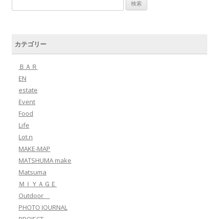
検索:
カテゴリー
ＢＡＲ
EN
estate
Event
Food
Life
Lot.n
MAKE-MAP
MATSHUMA make
Matsuma
ＭＩＹＡＧＥ
Outdoor
PHOTO JOURNAL
PROJECT