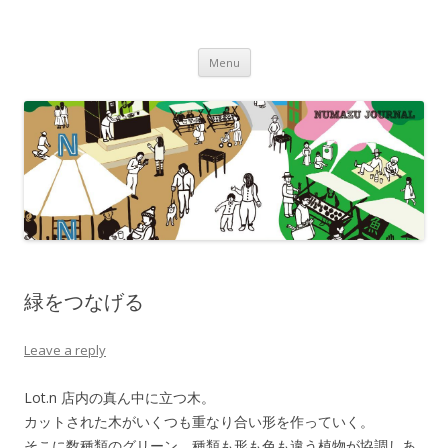
沼津ジャーナル
海・川・山・街・人を楽しむ！
Skip to content
Menu
緑をつなげる
Leave a reply
Lot.n 店内の真ん中に立つ木。
カットされた木がいくつも重なり合い形を作っていく。
そこに数種類のグリーン。種類も形も色も違う植物が協調しあ