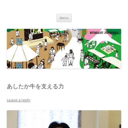
沼津ジャーナル
海・川・山・街・人を楽しむ！
Skip to content
Menu
あしたか牛を支える力
Leave a reply