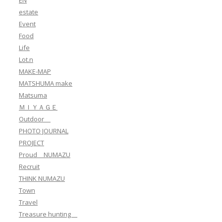
estate
Event
Food
Life
Lot.n
MAKE-MAP
MATSHUMA make
Matsuma
ＭＩＹＡＧＥ
Outdoor
PHOTO JOURNAL
PROJECT
Proud NUMAZU
Recruit
THINK NUMAZU
Town
Travel
Treasure hunting