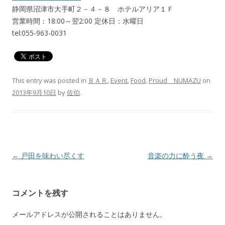
静岡県沼津市大手町２－４－８ ホテルアリア１Ｆ
営業時間：18:00～翌2:00 定休日：水曜日
tel:055-963-0031
This entry was posted in
ＢＡＲ
,
Event
,
Food
,
Proud NUMAZU
on
2013年9月10日
by
佐伯
.
Post navigation
←
戸田を味わい尽くす
音楽の力に酔う夜
→
コメントを残す
メールアドレスが公開されることはありません。