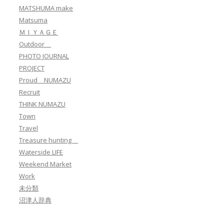
MATSHUMA make
Matsuma
ＭＩＹＡＧＥ
Outdoor
PHOTO JOURNAL
PROJECT
Proud NUMAZU
Recruit
THINK NUMAZU
Town
Travel
Treasure hunting
Waterside LIFE
Weekend Market
Work
未分類
沼津人辞典