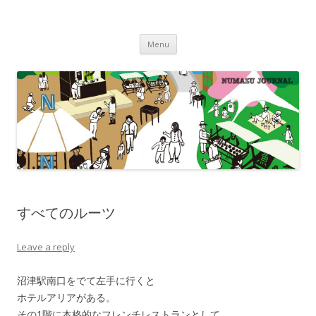
沼津ジャーナル
海・川・山・街・人を楽しむ！
Skip to content
Menu
すべてのルーツ
Leave a reply
沼津駅南口をでて左手に行くと
ホテルアリアがある。
その1階に本格的なフレンチレストランとして、