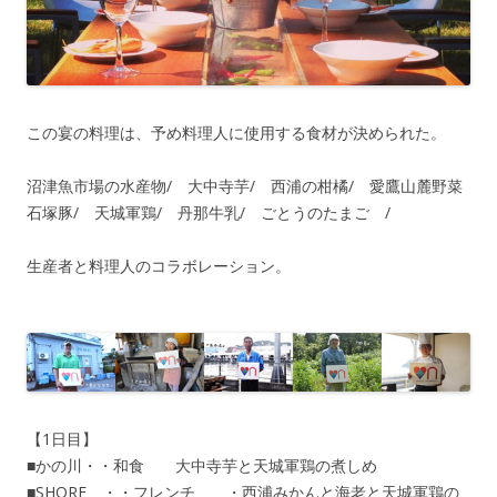
この宴の料理は、予め料理人に使用する食材が決められた。
沼津魚市場の水産物/ 大中寺芋/ 西浦の柑橘/ 愛鷹山麓野菜
石塚豚/ 天城軍鶏/ 丹那牛乳/ ごとうのたまご /
生産者と料理人のコラボレーション。
【1日目】
■かの川・・和食 大中寺芋と天城軍鶏の煮しめ
■SHORE ・・フレンチ ・西浦みかんと海老と天城軍鶏の