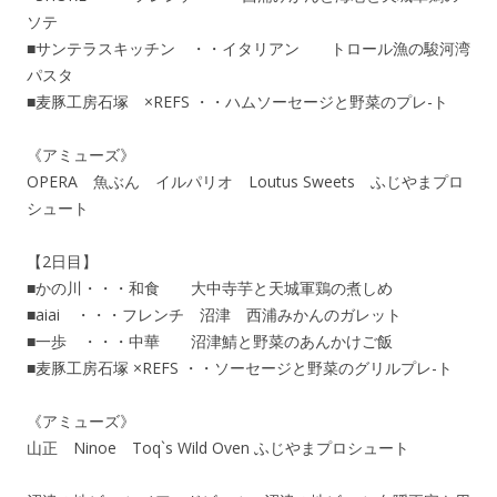
ソテ
■サンテラスキッチン ・・イタリアン トロール漁の駿河湾
パスタ
■麦豚工房石塚 ×REFS ・・ハムソーセージと野菜のプレ-ト
《アミューズ》
OPERA 魚ぶん イルパリオ Loutus Sweets ふじやまプロ
シュート
【2日目】
■かの川・・・和食 大中寺芋と天城軍鶏の煮しめ
■aiai ・・・フレンチ 沼津 西浦みかんのガレット
■一歩 ・・・中華 沼津鯖と野菜のあんかけご飯
■麦豚工房石塚 ×REFS ・・ソーセージと野菜のグリルプレ-ト
《アミューズ》
山正 Ninoe Toq`s Wild Oven ふじやまプロシュート