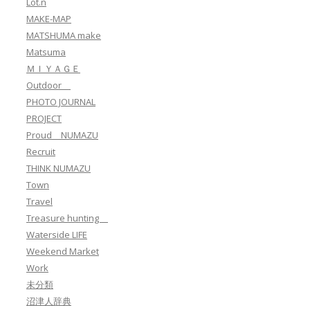
Lot.n
MAKE-MAP
MATSHUMA make
Matsuma
ＭＩＹＡＧＥ
Outdoor
PHOTO JOURNAL
PROJECT
Proud NUMAZU
Recruit
THINK NUMAZU
Town
Travel
Treasure hunting
Waterside LIFE
Weekend Market
Work
未分類
沼津人辞典