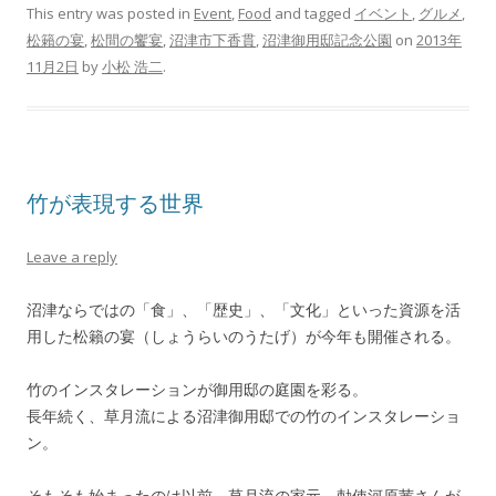
This entry was posted in
Event
,
Food
and tagged
イベント
,
グルメ
,
松籟の宴
,
松間の饗宴
,
沼津市下香貫
,
沼津御用邸記念公園
on
2013年
11月2日
by
小松 浩二
.
竹が表現する世界
Leave a reply
沼津ならではの「食」、「歴史」、「文化」といった資源を活
用した松籟の宴（しょうらいのうたげ）が今年も開催される。
竹のインスタレーションが御用邸の庭園を彩る。
長年続く、草月流による沼津御用邸での竹のインスタレーショ
ン。
そもそも始まったのは以前、草月流の家元 勅使河原茜さんが