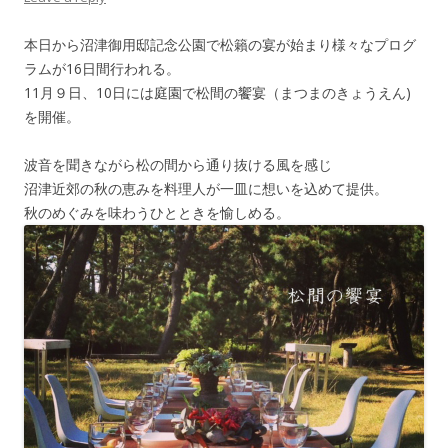
本日から沼津御用邸記念公園で松籟の宴が始まり様々なプログ
ラムが16日間行われる。
11月９日、10日には庭園で松間の饗宴（まつまのきょうえん)
を開催。
波音を聞きながら松の間から通り抜ける風を感じ
沼津近郊の秋の恵みを料理人が一皿に想いを込めて提供。
秋のめぐみを味わうひとときを愉しめる。