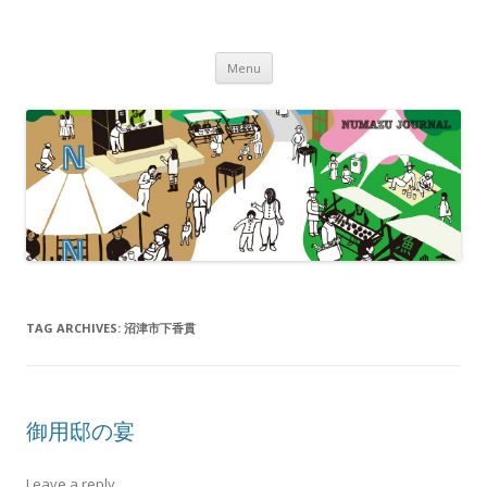
沼津ジャーナル
海・川・山・街・人を楽しむ！
Skip to content
Menu
TAG ARCHIVES:
沼津市下香貫
御用邸の宴
Leave a reply