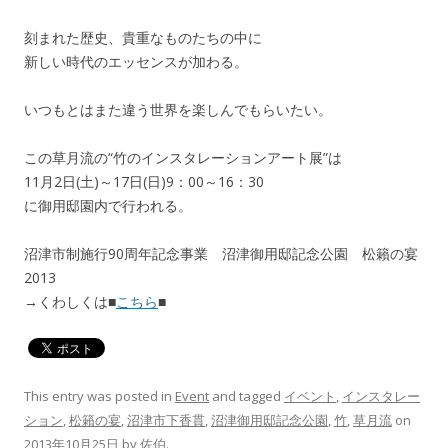
刻まれた歴史、貴重なものたちの中に
新しい時代のエッセンスが加わる。
いつもとはまた違う世界を楽しんでもらいたい。
この草月流の“竹のインスタレーションアート展”は
11月2日(土)～17日(日)9：00～16：30
に御用邸園内で行われる。
沼津市制施行90周年記念事業 沼津御用邸記念公園 松籟の宴
2013
→くわしくは■
こちら
■
This entry was posted in
Event
and tagged
イベント
,
インスタレー
ション
,
松籟の宴
,
沼津市下香貫
,
沼津御用邸記念公園
,
竹
,
草月流
on
2013年10月25日
by
佐伯
.