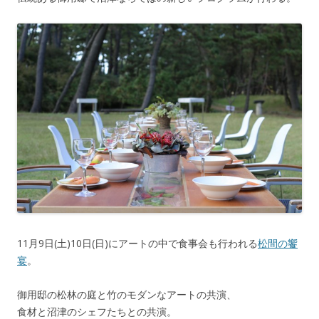
11月9日(土)10日(日)にアートの中で食事会も行われる
松間の饗
宴
。
御用邸の松林の庭と竹のモダンなアートの共演、
食材と沼津のシェフたちとの共演。