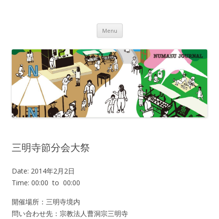
沼津ジャーナル
海・川・山・街・人を楽しむ！
Skip to content
Menu
三明寺節分会大祭
Date: 2014年2月2日
Time: 00:00
to
00:00
開催場所：三明寺境内
問い合わせ先：宗教法人曹洞宗三明寺