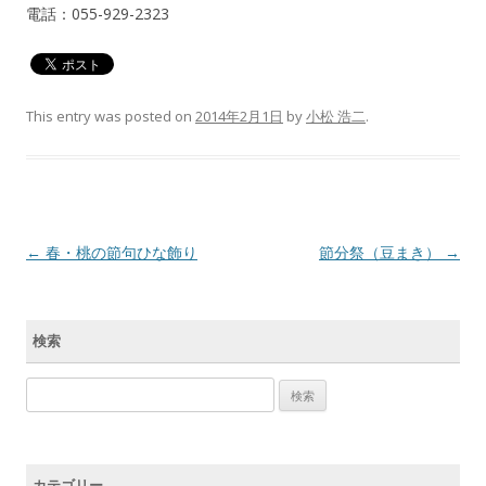
電話：055-929-2323
This entry was posted on
2014年2月1日
by
小松 浩二
.
Post navigation
←
春・桃の節句ひな飾り
節分祭（豆まき）
→
検索
検索:
カテゴリー