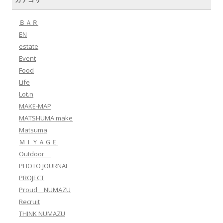
ＢＡＲ
EN
estate
Event
Food
Life
Lot.n
MAKE-MAP
MATSHUMA make
Matsuma
ＭＩＹＡＧＥ
Outdoor
PHOTO JOURNAL
PROJECT
Proud NUMAZU
Recruit
THINK NUMAZU